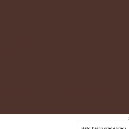
AGB
Datenschutz
Impressum
Accessibility Statement
möbeltrend.ch, Rubigenstrasse 60,
© 2025 by Fabi G
3123 Belp I 031 819 22 22
Hallo, hesch grad e Frag?