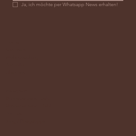
Ja, ich möchte per Whatsapp News erhalten!
Home
Sortiment
Wohncoaching
Portfolio
Über uns
Instagram:
@moebeltrend_belp
@moebeltrend__fabi
Podcast
Blog / Pflegetipps