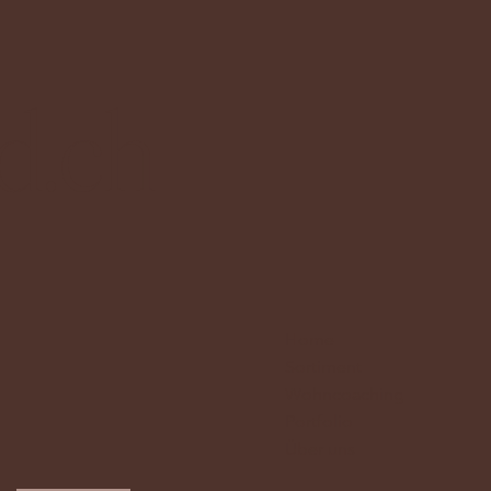
d.ch
Home
Sortiment
Wohncoaching
Portfolio
Über uns