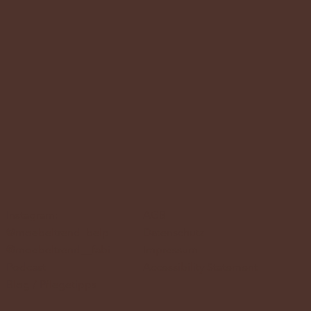
Instagram:
AGB
@moebeltrend_belp
Datenschutz
@moebeltrend__fabi
Impressum
Podcast
Accessibility Statement
Blog / Pflegetipps