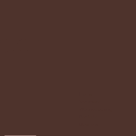
d.ch
Home
Sortiment
Wohncoaching
Portfolio
Über uns