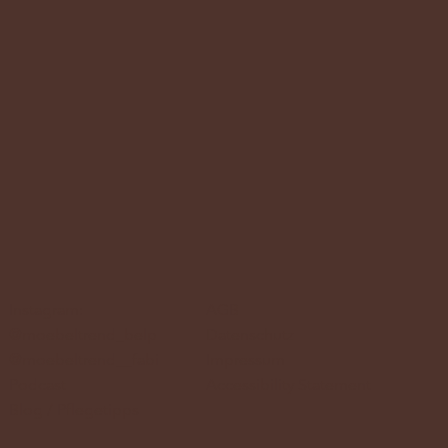
Instagram:
AGB
@moebeltrend_belp
Datenschutz
@moebeltrend__fabi
Impressum
Podcast
Accessibility Statement
Blog / Pflegetipps